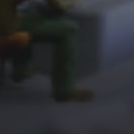
zuverlässiger Partner für IT-Dienstleistung.
Pragmatisch und herstellerneutral gehen wir an Ihr
Projekt heran und entwickeln so dauerhaft
zufriedenstellende, optimal auf Ihre Anforderungen
zugeschnittene Lösungen. Fairness und langfristig
vertrauensvolle Zusammenarbeit stehen bei uns
ebenso im Vordergrund wie Kostentransparenz und
Investitionsschutz.
Die persönliche Beratung und die unkomplizierte
und flexible Zusammenarbeit im Rahmen der
Projektabwicklung wird von unseren Kunden
besonders geschätzt.
Zu unseren Auftraggebern gehören Unternehmen